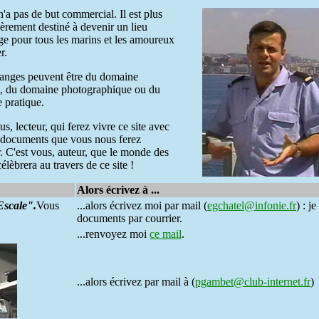
 n'a pas de but commercial. Il est plus
ièrement destiné à devenir un lieu
e pour tous les marins et les amoureux
r.
anges peuvent être du domaine
re, du domaine photographique ou du
 pratique.
us, lecteur, qui ferez vivre ce site avec
s documents que vous nous ferez
. C'est vous, auteur, que le monde des
élèbrera au travers de ce site !
Alors écrivez à ...
Escale".
Vous
...alors écrivez moi par mail (
egchatel@infonie.fr
) : j
documents par courrier.
...renvoyez moi
ce mail
.
...alors écrivez par mail à (
pgambet@club-internet.fr
)