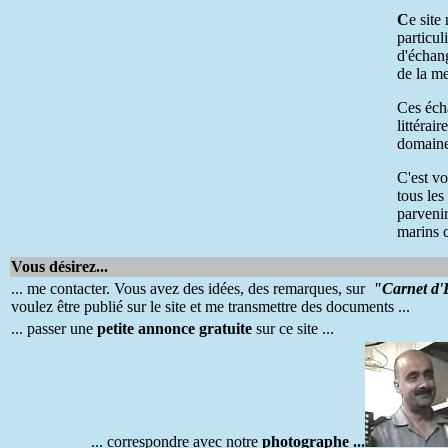
C
e site
particul
d'échang
de la me
Ces éch
littérai
domaine
C'est vo
tous le
parvenir
marins c
Vous désirez...
... me contacter. Vous avez des idées, des remarques, sur
"Carnet d'
voulez être publié sur le site et me transmettre des documents ...
... passer une
petite annonce gratuite
sur ce site ...
... correspondre avec notre
photographe ...